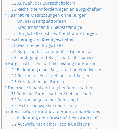
3.2
Auswahl der Bürgschaftsform
3.3
Rechtliche Anforderungen an Bürgschaften
4
Alternative Kreditlösungen ohne Bürgen
4.1
Online-Kreditplattformen
4.2
Kreditchancen für Selbstständige
4.3
Bürgschaftskredit vs. Kredit ohne Bürgen
5
Absicherung von Kreditgeschäften
5.1
Was ist eine Bürgschaft?
5.2
Bürgschaftsarten und ihre Eigenheiten
5.3
Kündigung und Bürgschaftsalternativen
6
Bürgschaft als Sicherheitsleistung für Banken
6.1
Bedeutung einer Bürgschaft im Kreditwesen
6.2
Risiken für Kreditnehmer und Bürgen
6.3
Kreditantrag mit Bürgen
7
Finanzielle Verantwortung bei Bürgschaften
7.1
Rolle der Bürgschaft im Kreditgeschäft
7.2
Auswirkungen einer Bürgschaft
7.3
Rechtliche Aspekte und Schutz
8
Bürgschaften im Kontext der Auto-Finanzierung
8.1
Bedeutung der Bürgschaft beim Autokauf
8.2
Auswirkungen einer Kreditkündigung