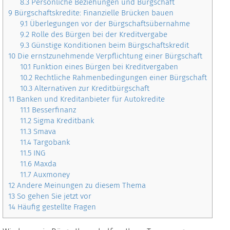
8.3
Persönliche Beziehungen und Bürgschaft
9
Bürgschaftskredite: Finanzielle Brücken bauen
9.1
Überlegungen vor der Bürgschaftsübernahme
9.2
Rolle des Bürgen bei der Kreditvergabe
9.3
Günstige Konditionen beim Bürgschaftskredit
10
Die ernstzunehmende Verpflichtung einer Bürgschaft
10.1
Funktion eines Bürgen bei Kreditvergaben
10.2
Rechtliche Rahmenbedingungen einer Bürgschaft
10.3
Alternativen zur Kreditbürgschaft
11
Banken und Kreditanbieter für Autokredite
11.1
Besserfinanz
11.2
Sigma Kreditbank
11.3
Smava
11.4
Targobank
11.5
ING
11.6
Maxda
11.7
Auxmoney
12
Andere Meinungen zu diesem Thema
13
So gehen Sie jetzt vor
14
Häufig gestellte Fragen