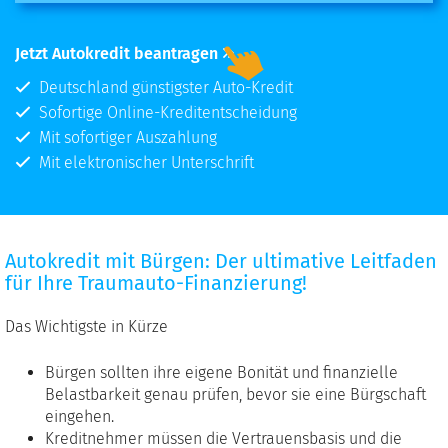
Jetzt Autokredit beantragen
Deutschland günstigster Auto-Kredit
Sofortige Online-Kreditentscheidung
Mit sofortiger Auszahlung
Mit elektronischer Unterschrift
Autokredit mit Bürgen: Der ultimative Leitfaden
Autokredit
für Ihre Traumauto-Finanzierung!
mit
Bürgen:
Der
Das Wichtigste in Kürze
ultimative
Leitfaden
Bürgen sollten ihre eigene Bonität und finanzielle
für
Belastbarkeit genau prüfen, bevor sie eine Bürgschaft
Ihre
eingehen.
Traumauto-
Kreditnehmer müssen die Vertrauensbasis und die