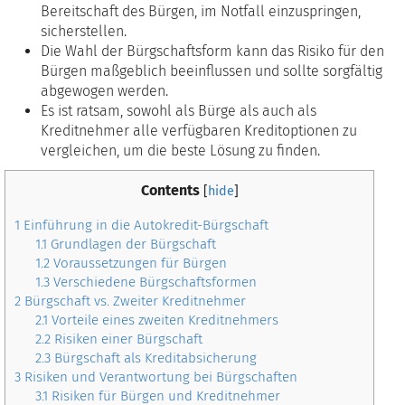
Finanzierung!
Bereitschaft des Bürgen, im Notfall einzuspringen,
sicherstellen.
Die Wahl der Bürgschaftsform kann das Risiko für den
Bürgen maßgeblich beeinflussen und sollte sorgfältig
abgewogen werden.
Es ist ratsam, sowohl als Bürge als auch als
Kreditnehmer alle verfügbaren Kreditoptionen zu
vergleichen, um die beste Lösung zu finden.
Contents
[
hide
]
1
Einführung in die Autokredit-Bürgschaft
1.1
Grundlagen der Bürgschaft
1.2
Voraussetzungen für Bürgen
1.3
Verschiedene Bürgschaftsformen
2
Bürgschaft vs. Zweiter Kreditnehmer
2.1
Vorteile eines zweiten Kreditnehmers
2.2
Risiken einer Bürgschaft
2.3
Bürgschaft als Kreditabsicherung
3
Risiken und Verantwortung bei Bürgschaften
3.1
Risiken für Bürgen und Kreditnehmer