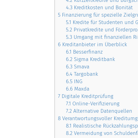
4.2
Kurzzeitkredite und Bürgsc
4.3
Kreditkosten und Bonität
5
Finanzierung für spezielle Zielg
5.1
Kredite für Studenten und 
5.2
Privatkredite und Förderp
5.3
Umgang mit finanziellen Ri
6
Kreditanbieter im Überblick
6.1
Besserfinanz
6.2
Sigma Kreditbank
6.3
Smava
6.4
Targobank
6.5
ING
6.6
Maxda
7
Digitale Kreditprüfung
7.1
Online-Verifizierung
7.2
Alternative Datenquellen
8
Verantwortungsvoller Kreditum
8.1
Realistische Rückzahlungsp
8.2
Vermeidung von Schuldenf