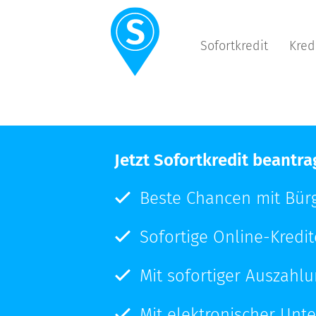
Sofortkredit
Kred
Jetzt Sofortkredit beantr
Beste Chancen mit Bür
Sofortige Online-Kredi
Mit sofortiger Auszahl
Mit elektronischer Unte