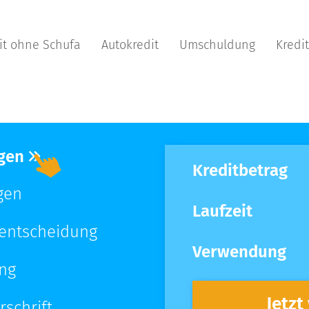
it ohne Schufa
Autokredit
Umschuldung
Kredi
agen
Kreditbetrag
gen
Laufzeit
tentscheidung
Verwendung
ung
Jetzt
rschrift