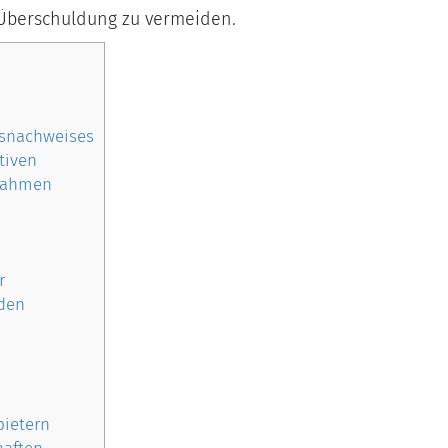
Überschuldung zu vermeiden.
snachweises
tiven
nahmen
r
den
bietern