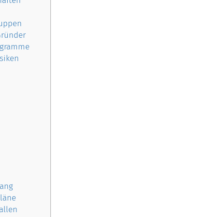
haften
ruppen
Gründer
rogramme
siken
gang
läne
allen