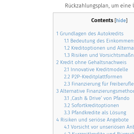
Rückzahlungsplan, um eine 
Contents
[
hide
]
1
Grundlagen des Autokredits
1.1
Bedeutung des Einkommen
1.2
Kreditoptionen und Alterna
1.3
Risiken und Vorsichtsmaß
2
Kredit ohne Gehaltsnachweis
2.1
Innovative Kreditmodelle
2.2
P2P-Kreditplattformen
2.3
Finanzierung für Freiberufle
3
Alternative Finanzierungsmetho
3.1
‚Cash & Drive‘ von Pfando
3.2
Sofortkreditoptionen
3.3
Pfandkredite als Lösung
4
Risiken und seriöse Angebote
4.1
Vorsicht vor unseriösen An