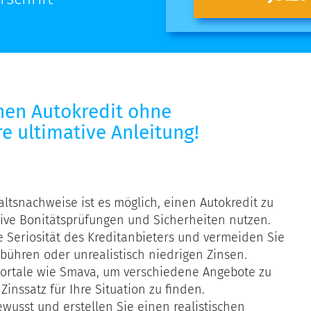
inen Autokredit ohne
So
sichern
e ultimative Anleitung!
Sie
sich
einen
Autokredit
ltsnachweise ist es möglich, einen Autokredit zu
ohne
tive Bonitätsprüfungen und Sicherheiten nutzen.
Gehaltsnachweis
e Seriosität des Kreditanbieters und vermeiden Sie
–
bühren oder unrealistisch niedrigen Zinsen.
Ihre
portale wie Smava, um verschiedene Angebote zu
ultimative
inssatz für Ihre Situation zu finden.
Anleitung!
ewusst und erstellen Sie einen realistischen