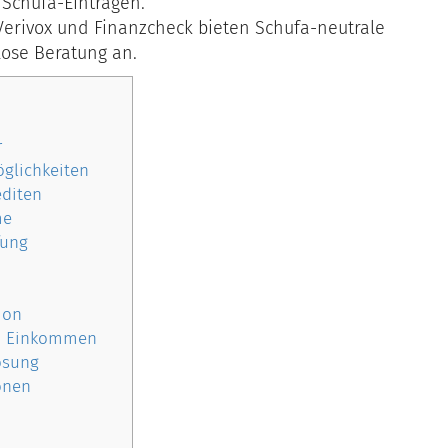
Schufa-Einträgen.
 Verivox und Finanzcheck bieten Schufa-neutrale
lose Beratung an.
r
glichkeiten
editen
me
fung
ion
em Einkommen
ösung
onen