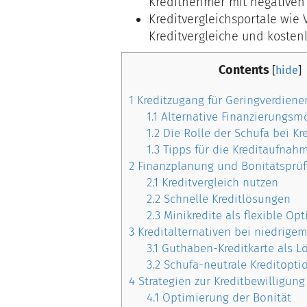
Kreditnehmer mit negativen 
Kreditvergleichsportale wie
Kreditvergleiche und kosten
Contents
[
hide
]
1
Kreditzugang für Geringverdiene
1.1
Alternative Finanzierungsmö
1.2
Die Rolle der Schufa bei Kr
1.3
Tipps für die Kreditaufnah
2
Finanzplanung und Bonitätsprü
2.1
Kreditvergleich nutzen
2.2
Schnelle Kreditlösungen
2.3
Minikredite als flexible Opt
3
Kreditalternativen bei niedrig
3.1
Guthaben-Kreditkarte als L
3.2
Schufa-neutrale Kreditopti
4
Strategien zur Kreditbewilligung
4.1
Optimierung der Bonität