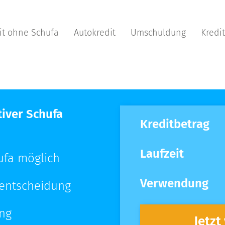
it ohne Schufa
Autokredit
Umschuldung
Kredi
tiver Schufa
Kreditbetrag
Laufzeit
ufa möglich
Verwendung
tentscheidung
ung
Jetzt