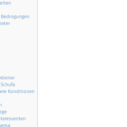
eiten
e Bedingungen
ieter
rdiener
 Schufa
sere Konditionen
n
ege
teressenten
Thema