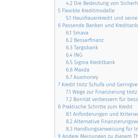
4.2
Die Bedeutung von Sicherh
5
Flexible Kreditmodelle
5.1
Hausfrauenkredit und sein
6
Passende Banken und Kreditanb
6.1
Smava
6.2
Besserfinanz
6.3
Targobank
6.4
ING
6.5
Sigma Kreditbank
6.6
Maxda
6.7
Auxmoney
7
Kredit trotz Schufa und Geringve
7.1
Wege zur Finanzierung trotz
7.2
Bonität verbessern für bes
8
Praktische Schritte zum Kredit
8.1
Anforderungen und Kriterie
8.2
Alternative Finanzierungsw
8.3
Handlungsanweisung für In
9
Andere Meinungen zu diesem 