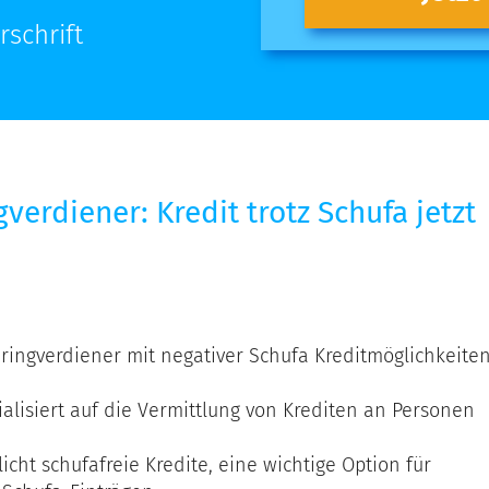
rschrift
verdiener: Kredit trotz Schufa jetzt
Durchbruch
für
Geringverdiener:
Kredit
trotz
Schufa
ringverdiener mit negativer Schufa Kreditmöglichkeite
jetzt
möglich!
lisiert auf die Vermittlung von Krediten an Personen
cht schufafreie Kredite, eine wichtige Option für