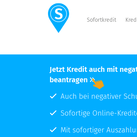
Sofortkredit
Kred
Jetzt Kredit auch mit nega
beantragen
Auch bei negativer Sch
Sofortige Online-Kredi
Mit sofortiger Auszahl