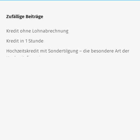
Zufällige Beiträge
Kredit ohne Lohnabrechnung
Kredit in 1 Stunde
Hochzeitskredit mit Sondertilgung – die besondere Art der
Hochzeitsfinanzierung
Serioese Kredite trotz negativer Schufa
Kredit für Rentner
Kredit mit 2 Kindern
Ofina Kredit – Test und Erfahrungen 2023
Wie Sie trotz Restschuldbefreiung wieder kreditwürdig
werden – Insider-Tipps enthüllt!
Geiz ist geil – die besten Tricks der Sparfüchse
Kredit für Eltern