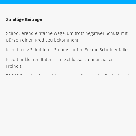
Zufällige Beiträge
Schockierend einfache Wege, um trotz negativer Schufa mit
Bürgen einen Kredit zu bekommen!
Kredit trotz Schulden – So umschiffen Sie die Schuldenfalle!
Kredit in kleinen Raten – Ihr Schlüssel zu finanzieller
Freiheit!
50.000 Euro Kredit: Ihr Wegweiser zu finanzieller Freiheit und
Traumverwirklichung!
Kredit nach Restschuldbefreiung
Enthüllt: Wie Sie trotz Krankengeldbezug erfolgreich einen
Kredit sichern können!
Kredit trotz Pfändung: Wie Sie trotz finanzieller Engpässe
Liquidität sichern!
Kredit trotz bestehdem Kredit