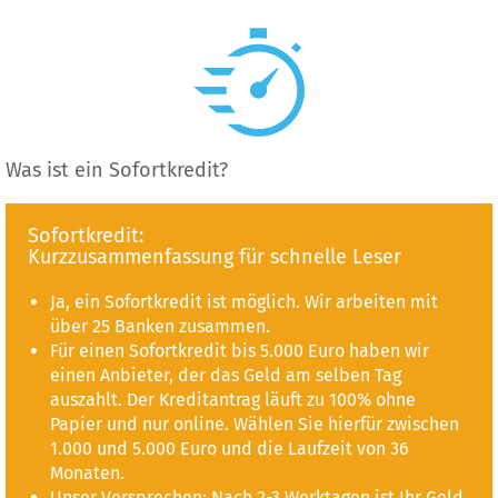
Was ist ein Sofortkredit?
Sofortkredit:
Kurzzusammenfassung für schnelle Leser
Ja, ein Sofortkredit ist möglich. Wir arbeiten mit
über 25 Banken zusammen.
Für einen Sofortkredit bis 5.000 Euro haben wir
einen Anbieter, der das Geld am selben Tag
auszahlt. Der Kreditantrag läuft zu 100% ohne
Papier und nur online. Wählen Sie hierfür zwischen
1.000 und 5.000 Euro und die Laufzeit von 36
Monaten.
Unser Versprechen: Nach 2-3 Werktagen ist Ihr Geld