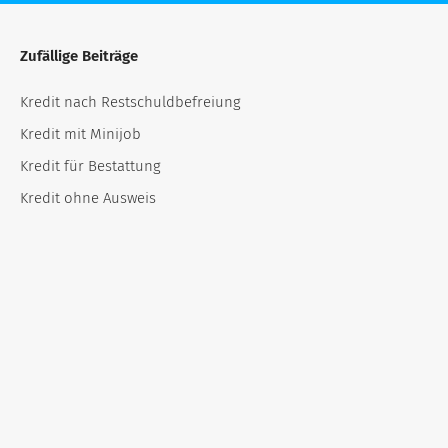
Zufällige Beiträge
Kredit nach Restschuldbefreiung
Kredit mit Minijob
Kredit für Bestattung
Kredit ohne Ausweis
Kredit für neue Fenster
Kredit mit befristetem Vertrag: Wie Besserfinanz Ihre
Finanzierungschancen erhöht!
Kredit trotz Pfändung: Wie Sie trotz finanzieller Engpässe
Liquidität sichern!
Was kostet eine Hochzeit
Kredit für Motorrad
Kredit mit erledigtem Schufa Eintrag – Durchbruch in der