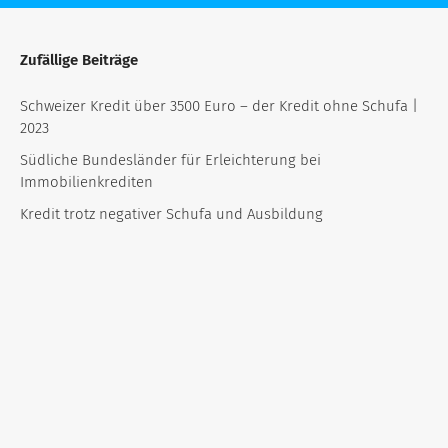
Zufällige Beiträge
Schweizer Kredit über 3500 Euro – der Kredit ohne Schufa |
2023
Südliche Bundesländer für Erleichterung bei
Immobilienkrediten
Kredit trotz negativer Schufa und Ausbildung
Run auf iPhone 7 – so können Sie den Kauf finanzieren
Investieren in Ideen – Crowdfunding
Viele Verbraucher nach wie vor von Überschuldung bedroht
Auslandskredit für Deutsche: Durchbruch trotz Schufa-
Eintrag?
Schufa Eintrag löschen
Kredit mit befristetem Vertrag: Wie Besserfinanz Ihre