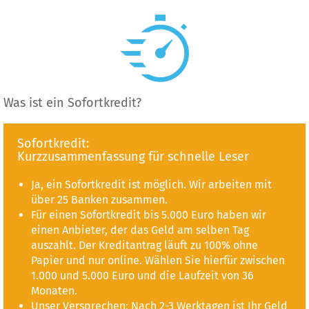
Was ist ein Sofortkredit?
Sofortkredit:
Kurzzusammenfassung für schnelle Leser
Ja, ein Sofortkredit ist möglich. Wir arbeiten mit
über 25 Banken zusammen.
Für einen Sofortkredit bis 5.000 Euro haben wir
einen Anbieter, der das Geld am selben Tag
auszahlt. Der Kreditantrag läuft zu 100% ohne
Papier und nur online. Wählen Sie hierfür zwischen
1.000 und 5.000 Euro und die Laufzeit von 36
Monaten.
Unser Versprechen: Nach 2-3 Werktagen ist Ihr Geld