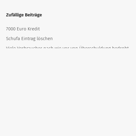
Zufällige Beiträge
7000 Euro Kredit
Schufa Eintrag löschen
Viele Verbraucher nach wie vor von Überschuldung bedroht
Kredit trotz Schulden – So umschiffen Sie die Schuldenfalle!
Kredit für Meisterschule
Kredit für Rentner
Kredit für Berufssoldaten
Kredit ohne Videoident – kein Risiko beim Kreditantrag |
Minikredit ohne Videoident in 2023
Sofortkredit bar auf die Hand
Kredit ohne Festvertrag