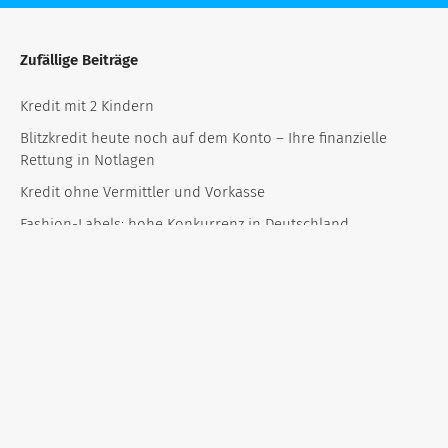
Zufällige Beiträge
Kredit mit 2 Kindern
Blitzkredit heute noch auf dem Konto – Ihre finanzielle
Rettung in Notlagen
Kredit ohne Vermittler und Vorkasse
Fashion-Labels: hohe Konkurrenz in Deutschland
Kredit mit Bürgen trotz negativer Schufa: So umgehen Sie
finanzielle Hürden!
DSL Bank Kredit – Test und Erfahrungen 2023
Minus auf dem Girokonto beenden: niedrig verzinsliche
Ratenkredite helfen
Kredit mit mehreren Personen
Kredit ohne Lohnzettel: So sichern Sie sich finanzielle