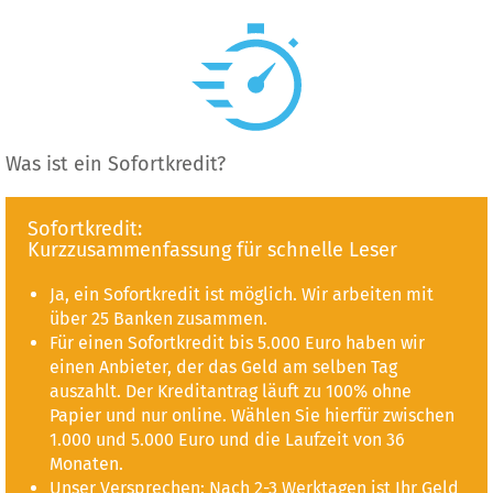
Was ist ein Sofortkredit?
Sofortkredit:
Kurzzusammenfassung für schnelle Leser
Ja, ein Sofortkredit ist möglich. Wir arbeiten mit
über 25 Banken zusammen.
Für einen Sofortkredit bis 5.000 Euro haben wir
einen Anbieter, der das Geld am selben Tag
auszahlt. Der Kreditantrag läuft zu 100% ohne
Papier und nur online. Wählen Sie hierfür zwischen
1.000 und 5.000 Euro und die Laufzeit von 36
Monaten.
Unser Versprechen: Nach 2-3 Werktagen ist Ihr Geld