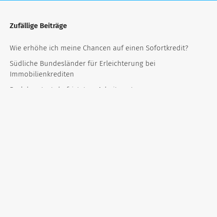
Zufällige Beiträge
Wie erhöhe ich meine Chancen auf einen Sofortkredit?
Südliche Bundesländer für Erleichterung bei
Immobilienkrediten
Darlehen trotz befristetem Arbeitsvertrag
Anzahl der Kfz-Finanzierungen steigt deutlich
Kredit ohne Festvertrag
Kredit trotz bestehdem Kredit
Kredit trotz negativer Schufa Eintrag
Kredit trotz Schufa und schlechter Bonität: So sichern Sie
sich finanzielle Freiheit!
Kredit mit 400 Euro Job
Beamtendarlehen Online