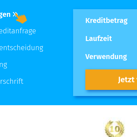
agen
Kreditbetrag
reditanfrage
Laufzeit
tentscheidung
Verwendung
ung
Jetzt
rschrift