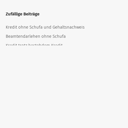
Zufällige Beiträge
Kredit ohne Schufa und Gehaltsnachweis
Beamtendarlehen ohne Schufa
Kredit trotz bestehdem Kredit
Beamtenkredit Voraussetzungen
Kredit für Meisterschule
Anzahl der Kfz-Finanzierungen steigt deutlich
Schockierend einfach: So erhalten Sie einen Kredit trotz
negativer Schufa und ohne Vorkasse!
Sparkassen Kredit – Test und Erfahrungen 2023
Kredit ohne Infoscore
Kredit für Referendare