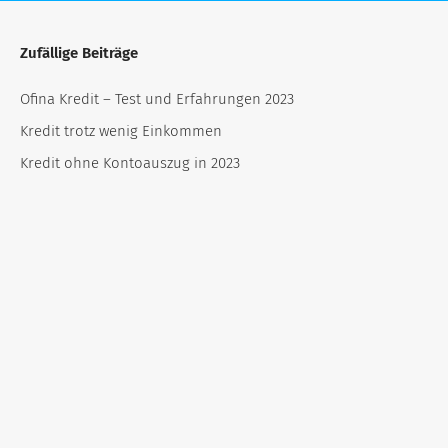
Zufällige Beiträge
Ofina Kredit – Test und Erfahrungen 2023
Kredit trotz wenig Einkommen
Kredit ohne Kontoauszug in 2023
Kredit ohne Ausweis
Kredit aus dem Ausland ohne Schufa
Beamtendarlehen ohne Schufa
Südliche Bundesländer für Erleichterung bei
Immobilienkrediten
Traumhochzeit ohne Albtraumkosten: Kredit für die
Hochzeitsfeier clever nutzen!
Kfz-Finanzierungen in Deutschland boomen
Ablenkung von der Krise