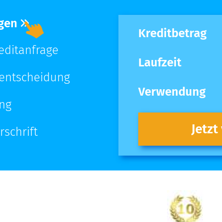
agen
Kreditbetrag
reditanfrage
Laufzeit
tentscheidung
Verwendung
ung
Jetzt
rschrift