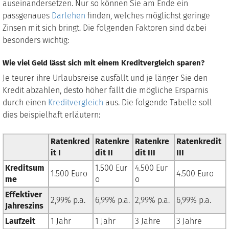
auseinandersetzen. Nur so können Sie am Ende ein
passgenaues
Darlehen
finden, welches möglichst geringe
Zinsen mit sich bringt. Die folgenden Faktoren sind dabei
besonders wichtig:
Wie viel Geld lässt sich mit einem Kreditvergleich sparen?
Je teurer ihre Urlaubsreise ausfällt und je länger Sie den
Kredit abzahlen, desto höher fällt die mögliche Ersparnis
durch einen
Kreditvergleich
aus. Die folgende Tabelle soll
dies beispielhaft erläutern:
Ratenkred
Ratenkre
Ratenkre
Ratenkredit
it I
dit II
dit III
III
Kreditsum
1.500 Eur
4.500 Eur
1.500 Euro
4.500 Euro
me
o
o
Effektiver
2,99% p.a.
6,99% p.a.
2,99% p.a.
6,99% p.a.
Jahreszins
Laufzeit
1 Jahr
1 Jahr
3 Jahre
3 Jahre