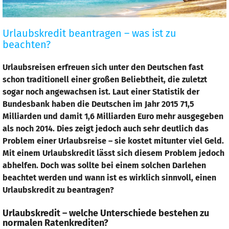
Urlaubskredit beantragen – was ist zu
Urlaubskredit
beachten?
beantragen
–
was
Urlaubsreisen erfreuen sich unter den Deutschen fast
ist
schon traditionell einer großen Beliebtheit, die zuletzt
zu
sogar noch angewachsen ist. Laut einer Statistik der
beachten?
Bundesbank haben die Deutschen im Jahr 2015 71,5
Milliarden und damit 1,6 Milliarden Euro mehr ausgegeben
als noch 2014. Dies zeigt jedoch auch sehr deutlich das
Problem einer Urlaubsreise – sie kostet mitunter viel Geld.
Mit einem Urlaubskredit lässt sich diesem Problem jedoch
abhelfen. Doch was sollte bei einem solchen Darlehen
beachtet werden und wann ist es wirklich sinnvoll, einen
Urlaubskredit zu beantragen?
Urlaubskredit – welche Unterschiede bestehen zu
normalen Ratenkrediten?