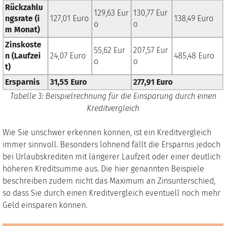
Rückzahlu
129,63 Eur
130,77 Eur
ngsrate (i
127,01 Euro
138,49 Euro
o
o
m Monat)
Zinskoste
55,62 Eur
207,57 Eur
n (Laufzei
24,07 Euro
485,48 Euro
o
o
t)
Ersparnis
31,55 Euro
277,91 Euro
Tabelle
3
: Beispielrechnung für die Einsparung durch einen
Kreditvergleich
Wie Sie unschwer erkennen können, ist ein Kreditvergleich
immer sinnvoll. Besonders lohnend fällt die Ersparnis jedoch
bei Urlaubskrediten mit längerer Laufzeit oder einer deutlich
höheren Kreditsumme aus. Die hier genannten Beispiele
beschreiben zudem nicht das Maximum an Zinsunterschied,
so dass Sie durch einen Kreditvergleich eventuell noch mehr
Geld einsparen können.