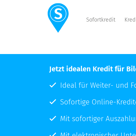
Sofortkredit
Kred
Jetzt idealen Kredit für 
Ideal für Weiter- und F
Sofortige Online-Kredi
Mit sofortiger Auszahl
Mit elektronischer Unte