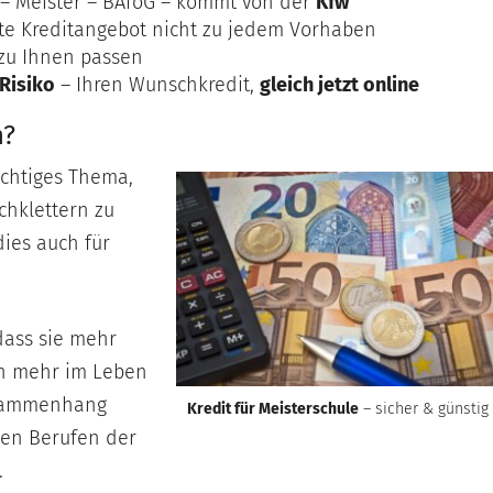
e – Meister – BAföG – kommt von der
Kfw
te Kreditangebot nicht zu jedem Vorhaben
 zu Ihnen passen
Risiko
– Ihren Wunschkredit,
gleich jetzt online
n?
ichtiges Thema,
chklettern zu
dies auch für
dass sie mehr
ch mehr im Leben
usammenhang
Kredit für Meisterschule
– sicher & günstig
hen Berufen der
.