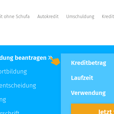
it ohne Schufa
Autokredit
Umschuldung
Kredi
Bildung beantragen
Kreditbetrag
ortbildung
Laufzeit
tentscheidung
Verwendung
ung
Jetzt
rschrift